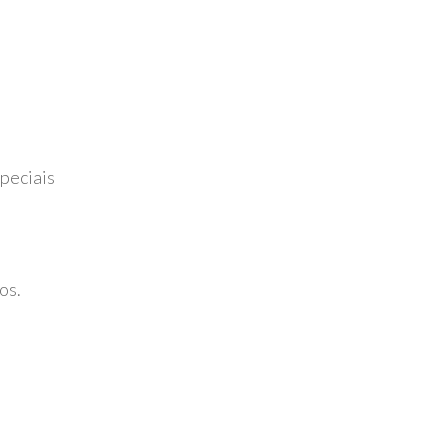
peciais
o
os.